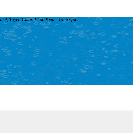
treet, Tuyền Châu, Phúc Kiến, Trung Quốc