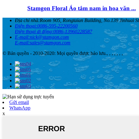
Stamgon Floral Áo tắm nam in hoa văn ...
Địa chỉ nhà:
Room 905, Rongtaian Building, No.139 Jinhuai S
Điện thoại:
0086-595-22200560
Điện thoại di động:
0086-13960228587
E-mail:
nick@stamgon.com
E-mail:
sales@stamgon.com
© Bản quyền - 2010-2020: Mọi quyền được bảo lưu.
, , , , , , ,
Gửi email
WhatsApp
x