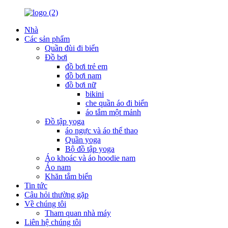
Nhà
Các sản phẩm
Quần đùi đi biển
Đồ bơi
đồ bơi trẻ em
đồ bơi nam
đồ bơi nữ
bikini
che quần áo đi biển
áo tắm một mảnh
Đồ tập yoga
áo ngực và áo thể thao
Quần yoga
Bộ đồ tập yoga
Áo khoác và áo hoodie nam
Áo nam
Khăn tắm biển
Tin tức
Câu hỏi thường gặp
Về chúng tôi
Tham quan nhà máy
Liên hệ chúng tôi