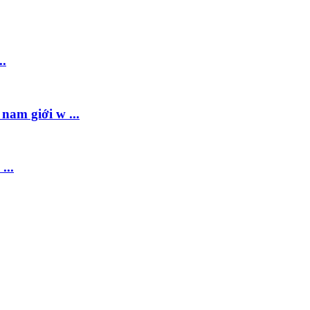
..
am giới w ...
...