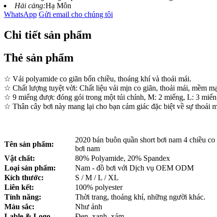
Hải cảng:
Hạ Môn
WhatsApp
Gửi email cho chúng tôi
Chi tiết sản phẩm
Thẻ sản phẩm
☆ Vải polyamide co giãn bốn chiều, thoáng khí và thoải mái.
☆ Chất lượng tuyệt vời: Chất liệu vải mịn co giãn, thoải mái, mềm 
☆ 9 miếng được đóng gói trong một túi chính, M: 2 miếng, L: 3 mi
☆ Thân cây bơi này mang lại cho bạn cảm giác đặc biệt về sự thoải má
2020 bán buôn quần short bơi nam 4 chiều co 
Tên sản phẩm:
bơi nam
Vật chất:
80% Polyamide, 20% Spandex
Loại sản phẩm:
Nam - đồ bơi với Dịch vụ OEM ODM
Kích thước:
S / M / L / XL
Liên kết:
100% polyester
Tính năng:
Thời trang, thoáng khí, những người khác.
Màu sắc:
Như ảnh
Lable & Logo
Đen, xanh, xám