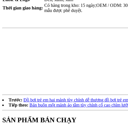
Có hàng trong kho: 15 ngày;OEM / ODM: 30-
Thời gian giao hàng:
mẫu được phê duyệt.
Trước:
Đồ bơi trẻ em hai mảnh tùy chỉnh dễ thương đồ bơi trẻ em
Tiếp theo:
Bán buôn một mảnh áo tắm tùy chỉnh cổ cao chìm lưới
SẢN PHẨM BÁN CHẠY