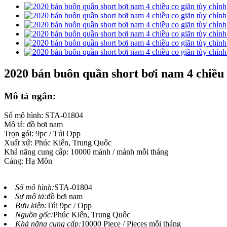
2020 bán buôn quần short bơi nam 4 chiều 
Mô tả ngắn:
Số mô hình: STA-01804
Mô tả: đồ bơi nam
Trọn gói: 9pc / Túi Opp
Xuất xứ: Phúc Kiến, Trung Quốc
Khả năng cung cấp: 10000 mảnh / mảnh mỗi tháng
Cảng: Hạ Môn
Số mô hình:
STA-01804
Sự mô tả:
đồ bơi nam
Bưu kiện:
Túi 9pc / Opp
Nguồn gốc:
Phúc Kiến, Trung Quốc
Khả năng cung cấp:
10000 Piece / Pieces mỗi tháng