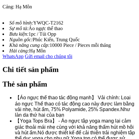
Cảng: Hạ Môn
Số mô hình:
YWQC-T2162
Sự mô tả:
Áo ngực thể thao
Bưu kiện:
1pc / Túi Opp
Nguồn gốc:
Phúc Kiến, Trung Quốc
Khả năng cung cấp:
10000 Piece / Pieces mỗi tháng
Hải cảng:
Hạ Môn
WhatsApp
Gửi email cho chúng tôi
Chi tiết sản phẩm
Thẻ sản phẩm
【Áo ngực thể thao tác động mạnh】 Vải chính: Loại
áo ngực Thể thao có tác động cao này được làm bằng
vải nhẹ, hút ẩm, 75% Polyamide, 25% Spandex.Như
làn da thứ hai của bạn
【Yoga Tops Bra】 - Áo ngực tập yoga mang lại cảm
giác thoải mái nhẹ cùng với khả năng thấm hút mồ hôi
và hút ẩm.Nó được thiết kế để cải thiện trải nghiệm tập
thể dục yoga cho phụ nữ.Yoga top có thể được sử