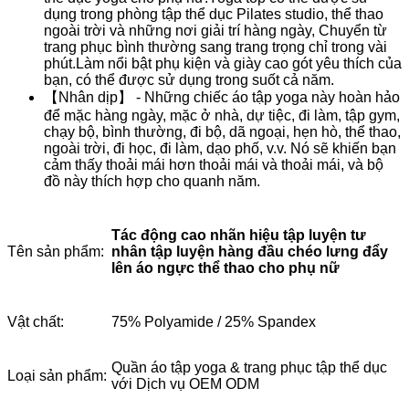
dụng trong phòng tập thể dục Pilates studio, thể thao
ngoài trời và những nơi giải trí hàng ngày, Chuyển từ
trang phục bình thường sang trang trọng chỉ trong vài
phút.Làm nổi bật phụ kiện và giày cao gót yêu thích của
bạn, có thể được sử dụng trong suốt cả năm.
【Nhân dịp】 - Những chiếc áo tập yoga này hoàn hảo
để mặc hàng ngày, mặc ở nhà, dự tiệc, đi làm, tập gym,
chạy bộ, bình thường, đi bộ, dã ngoại, hẹn hò, thể thao,
ngoài trời, đi học, đi làm, dạo phố, v.v. Nó sẽ khiến bạn
cảm thấy thoải mái hơn thoải mái và thoải mái, và bộ
đồ này thích hợp cho quanh năm.
Tác động cao nhãn hiệu tập luyện tư
nhân tập luyện hàng đầu chéo lưng đẩy
Tên sản phẩm:
lên áo ngực thể thao cho phụ nữ
Vật chất:
75% Polyamide / 25% Spandex
Quần áo tập yoga & trang phục tập thể dục
Loại sản phẩm:
với Dịch vụ OEM ODM