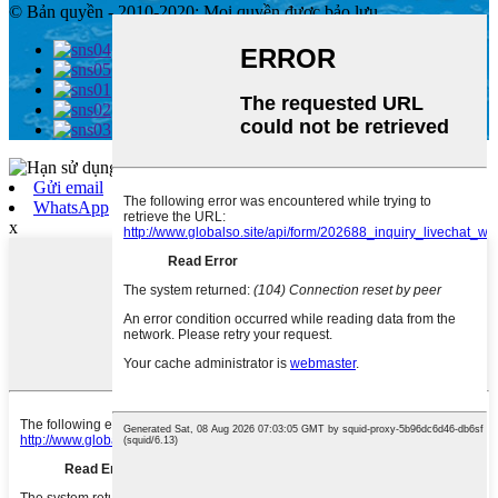
© Bản quyền - 2010-2020: Mọi quyền được bảo lưu.
, , , , , , ,
Gửi email
WhatsApp
x