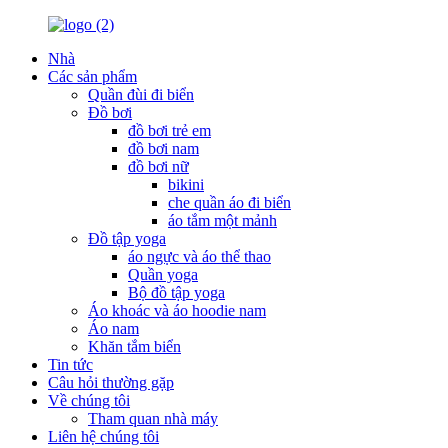
Nhà
Các sản phẩm
Quần đùi đi biển
Đồ bơi
đồ bơi trẻ em
đồ bơi nam
đồ bơi nữ
bikini
che quần áo đi biển
áo tắm một mảnh
Đồ tập yoga
áo ngực và áo thể thao
Quần yoga
Bộ đồ tập yoga
Áo khoác và áo hoodie nam
Áo nam
Khăn tắm biển
Tin tức
Câu hỏi thường gặp
Về chúng tôi
Tham quan nhà máy
Liên hệ chúng tôi