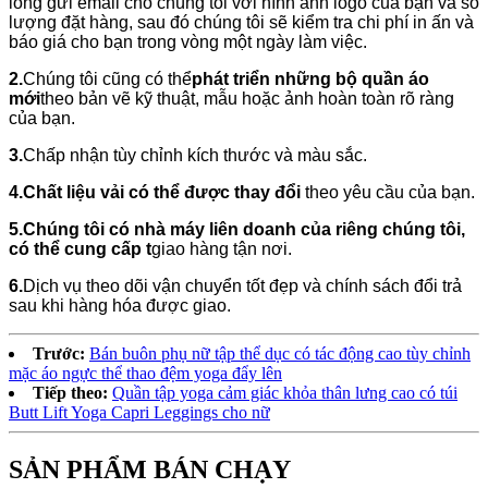
lòng gửi email cho chúng tôi với hình ảnh logo của bạn và số
lượng đặt hàng, sau đó chúng tôi sẽ kiểm tra chi phí in ấn và
báo giá cho bạn trong vòng một ngày làm việc.
2.
Chúng tôi cũng có thể
phát triển những bộ quần áo
mới
theo bản vẽ kỹ thuật, mẫu hoặc ảnh hoàn toàn rõ ràng
của bạn.
3.
Chấp nhận tùy chỉnh kích thước và màu sắc.
4.
Chất liệu vải có thể được thay đổi
theo yêu cầu của bạn.
5.
Chúng tôi có nhà máy liên doanh của riêng chúng tôi,
có thể cung cấp t
giao hàng tận nơi.
6.
Dịch vụ theo dõi vận chuyển tốt đẹp và chính sách đổi trả
sau khi hàng hóa được giao.
Trước:
Bán buôn phụ nữ tập thể dục có tác động cao tùy chỉnh
mặc áo ngực thể thao đệm yoga đẩy lên
Tiếp theo:
Quần tập yoga cảm giác khỏa thân lưng cao có túi
Butt Lift Yoga Capri Leggings cho nữ
SẢN PHẨM BÁN CHẠY