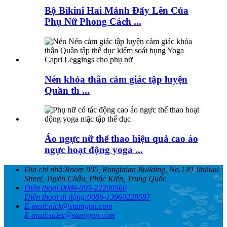
Bộ Bikini Hai Mảnh Đẩy Lên Của
Phụ Nữ Phong Cách ...
Nén khỏa thân cảm giác tập luyện
Quần th ...
Áo ngực nữ thể thao hiệu quả cao áo
ngực hoạt động yoga ...
Địa chỉ nhà:
Room 905, Rongtaian Building, No.139 Jinhuai
Street, Tuyền Châu, Phúc Kiến, Trung Quốc
Điện thoại:
0086-595-22200560
Điện thoại di động:
0086-13960228587
E-mail:
nick@stamgon.com
E-mail:
sales@stamgon.com