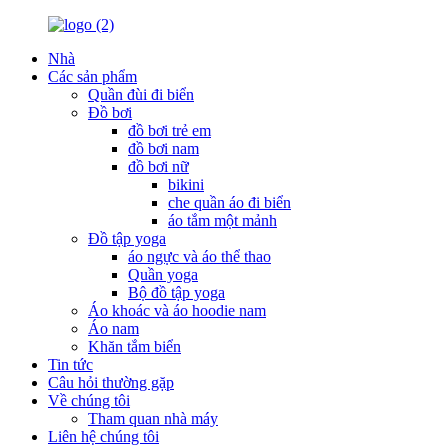
Nhà
Các sản phẩm
Quần đùi đi biển
Đồ bơi
đồ bơi trẻ em
đồ bơi nam
đồ bơi nữ
bikini
che quần áo đi biển
áo tắm một mảnh
Đồ tập yoga
áo ngực và áo thể thao
Quần yoga
Bộ đồ tập yoga
Áo khoác và áo hoodie nam
Áo nam
Khăn tắm biển
Tin tức
Câu hỏi thường gặp
Về chúng tôi
Tham quan nhà máy
Liên hệ chúng tôi