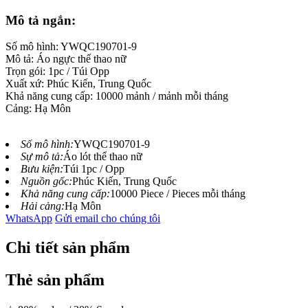
Mô tả ngắn:
Số mô hình: YWQC190701-9
Mô tả: Áo ngực thể thao nữ
Trọn gói: 1pc / Túi Opp
Xuất xứ: Phúc Kiến, Trung Quốc
Khả năng cung cấp: 10000 mảnh / mảnh mỗi tháng
Cảng: Hạ Môn
Số mô hình:
YWQC190701-9
Sự mô tả:
Áo lót thể thao nữ
Bưu kiện:
Túi 1pc / Opp
Nguồn gốc:
Phúc Kiến, Trung Quốc
Khả năng cung cấp:
10000 Piece / Pieces mỗi tháng
Hải cảng:
Hạ Môn
WhatsApp
Gửi email cho chúng tôi
Chi tiết sản phẩm
Thẻ sản phẩm