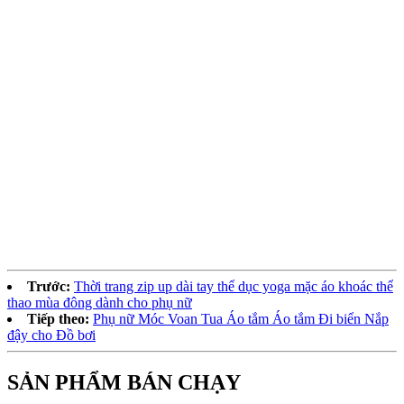
Trước:
Thời trang zip up dài tay thể dục yoga mặc áo khoác thể
thao mùa đông dành cho phụ nữ
Tiếp theo:
Phụ nữ Móc Voan Tua Áo tắm Áo tắm Đi biển Nắp
đậy cho Đồ bơi
SẢN PHẨM BÁN CHẠY