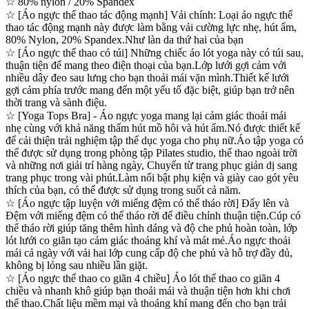
☆ 80% nylon / 20% Spandex
☆ [Áo ngực thể thao tác động mạnh] Vải chính: Loại áo ngực thể
thao tác động mạnh này được làm bằng vải cường lực nhẹ, hút ẩm,
80% Nylon, 20% Spandex.Như làn da thứ hai của bạn
☆ [Áo ngực thể thao có túi] Những chiếc áo lót yoga này có túi sau,
thuận tiện để mang theo điện thoại của bạn.Lớp lưới gợi cảm với
nhiều dây đeo sau lưng cho bạn thoải mái vặn mình.Thiết kế lưới
gợi cảm phía trước mang đến một yếu tố đặc biệt, giúp bạn trở nên
thời trang và sành điệu.
☆ [Yoga Tops Bra] - Áo ngực yoga mang lại cảm giác thoải mái
nhẹ cùng với khả năng thấm hút mồ hôi và hút ẩm.Nó được thiết kế
để cải thiện trải nghiệm tập thể dục yoga cho phụ nữ.Áo tập yoga có
thể được sử dụng trong phòng tập Pilates studio, thể thao ngoài trời
và những nơi giải trí hàng ngày, Chuyển từ trang phục giản dị sang
trang phục trong vài phút.Làm nổi bật phụ kiện và giày cao gót yêu
thích của bạn, có thể được sử dụng trong suốt cả năm.
☆ [Áo ngực tập luyện với miếng đệm có thể tháo rời] Đẩy lên và
Đệm với miếng đệm có thể tháo rời để điều chỉnh thuận tiện.Cúp có
thể tháo rời giúp tăng thêm hình dáng và độ che phủ hoàn toàn, lớp
lót lưới co giãn tạo cảm giác thoáng khí và mát mẻ.Áo ngực thoải
mái cả ngày với vải hai lớp cung cấp độ che phủ và hỗ trợ đầy đủ,
không bị lỏng sau nhiều lần giặt.
☆ [Áo ngực thể thao co giãn 4 chiều] Áo lót thể thao co giãn 4
chiều và nhanh khô giúp bạn thoải mái và thuận tiện hơn khi chơi
thể thao.Chất liệu mềm mại và thoáng khí mang đến cho bạn trải