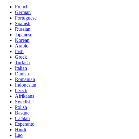
French
German
Portuguese
Spanish
Russian
Japanese
Korean
Arabic
Irish
Greek
Turkish
Italian
Danish
Romanian
Indonesian
Czech
Afrikaans
Swedish
Polish
Basque
Catalan
Esperanto
Hindi
Lao