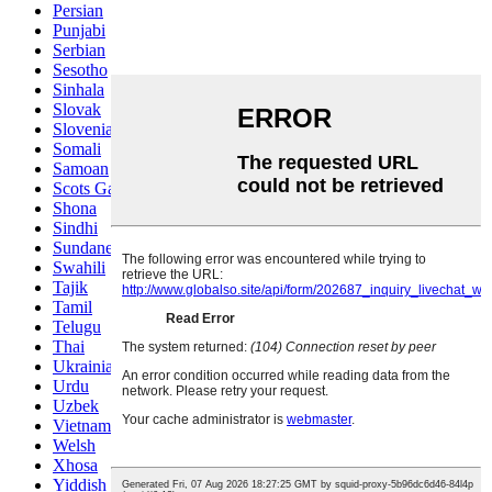
Persian
Punjabi
Serbian
Sesotho
Sinhala
Slovak
Slovenian
Somali
Samoan
Scots Gaelic
Shona
Sindhi
Sundanese
Swahili
Tajik
Tamil
Telugu
Thai
Ukrainian
Urdu
Uzbek
Vietnamese
Welsh
Xhosa
Yiddish