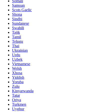
Somali
Samoan
Scots Gaelic
Shona
Sindhi
Sundanese
Swahili
Tajik
Tamil
Telugu
Thai
Ukrainian
Urdu
Uzbek
Vietnamese
Welsh
Xhosa
Yiddish
Yoruba
Zulu
Kinyarwanda
Tatar
Oriya
Turkmen
Uyghur