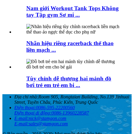
Nam giới Workout Tank Tops Không
tay Tập gym Sơ mi ...
Nhãn hiệu riêng racerback thể thao
liền mạch ...
Tùy chỉnh dễ thương hai mảnh đồ
bơi trẻ em trẻ em bi ...
Địa chỉ nhà:
Room 905, Rongtaian Building, No.139 Jinhuai
Street, Tuyền Châu, Phúc Kiến, Trung Quốc
Điện thoại:
0086-595-22200560
Điện thoại di động:
0086-13960228587
E-mail:
nick@stamgon.com
E-mail:
sales@stamgon.com
© Bản quyền - 2010-2020: Mọi quyền được bảo lưu.
, , , , , , ,