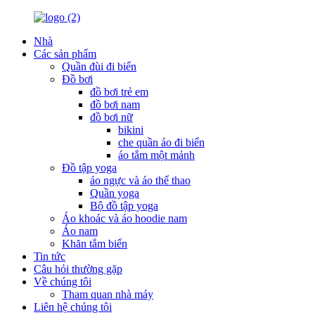
Nhà
Các sản phẩm
Quần đùi đi biển
Đồ bơi
đồ bơi trẻ em
đồ bơi nam
đồ bơi nữ
bikini
che quần áo đi biển
áo tắm một mảnh
Đồ tập yoga
áo ngực và áo thể thao
Quần yoga
Bộ đồ tập yoga
Áo khoác và áo hoodie nam
Áo nam
Khăn tắm biển
Tin tức
Câu hỏi thường gặp
Về chúng tôi
Tham quan nhà máy
Liên hệ chúng tôi