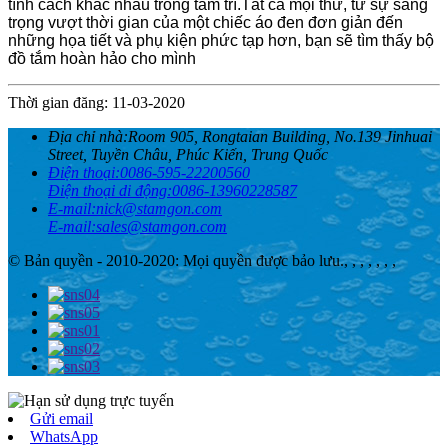
tính cách khác nhau trong tâm trí.Tất cả mọi thứ, từ sự sang
trọng vượt thời gian của một chiếc áo đen đơn giản đến
những họa tiết và phụ kiện phức tạp hơn, bạn sẽ tìm thấy bộ
đồ tắm hoàn hảo cho mình
Thời gian đăng: 11-03-2020
Địa chỉ nhà:
Room 905, Rongtaian Building, No.139 Jinhuai
Street, Tuyền Châu, Phúc Kiến, Trung Quốc
Điện thoại:
0086-595-22200560
Điện thoại di động:
0086-13960228587
E-mail:
nick@stamgon.com
E-mail:
sales@stamgon.com
© Bản quyền - 2010-2020: Mọi quyền được bảo lưu.
, , , , , , ,
Gửi email
WhatsApp