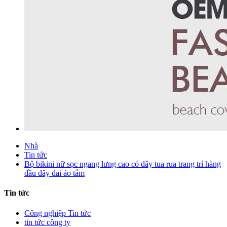
Nhà
Tin tức
Bộ bikini nữ sọc ngang lưng cao có dây tua rua trang trí hàng
đầu dây đai áo tắm
Tin tức
Công nghiệp Tin tức
tin tức công ty