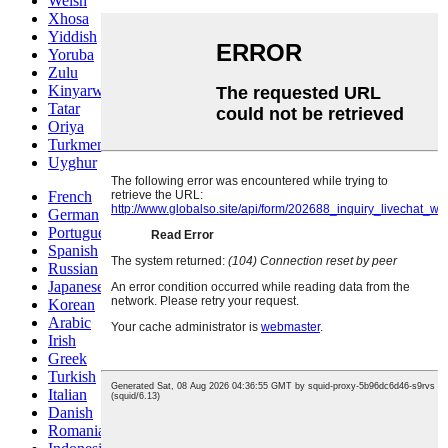
Welsh
Xhosa
Yiddish
Yoruba
Zulu
Kinyarwanda
Tatar
Oriya
Turkmen
Uyghur
French
German
Portuguese
Spanish
Russian
Japanese
Korean
Arabic
Irish
Greek
Turkish
Italian
Danish
Romanian