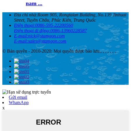
nam ...
Địa chỉ nhà:
Room 905, Rongtaian Building, No.139 Jinhuai
Street, Tuyền Châu, Phúc Kiến, Trung Quốc
Điện thoại:
0086-595-22200560
Điện thoại di động:
0086-13960228587
E-mail:
nick@stamgon.com
E-mail:
sales@stamgon.com
© Bản quyền - 2010-2020: Mọi quyền được bảo lưu.
, , , , , , ,
Gửi email
WhatsApp
x