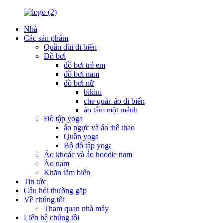
Nhà
Các sản phẩm
Quần đùi đi biển
Đồ bơi
đồ bơi trẻ em
đồ bơi nam
đồ bơi nữ
bikini
che quần áo đi biển
áo tắm một mảnh
Đồ tập yoga
áo ngực và áo thể thao
Quần yoga
Bộ đồ tập yoga
Áo khoác và áo hoodie nam
Áo nam
Khăn tắm biển
Tin tức
Câu hỏi thường gặp
Về chúng tôi
Tham quan nhà máy
Liên hệ chúng tôi