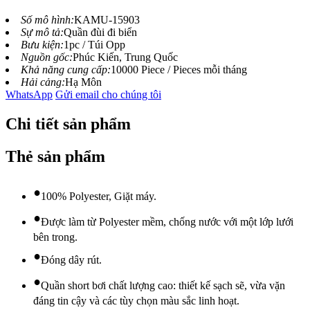
Số mô hình:
KAMU-15903
Sự mô tả:
Quần đùi đi biển
Bưu kiện:
1pc / Túi Opp
Nguồn gốc:
Phúc Kiến, Trung Quốc
Khả năng cung cấp:
10000 Piece / Pieces mỗi tháng
Hải cảng:
Hạ Môn
WhatsApp
Gửi email cho chúng tôi
Chi tiết sản phẩm
Thẻ sản phẩm
•
100% Polyester, Giặt máy.
•
Được làm từ Polyester mềm, chống nước với một lớp lưới
bên trong.
•
Đóng dây rút.
•
Quần short bơi chất lượng cao: thiết kế sạch sẽ, vừa vặn
đáng tin cậy và các tùy chọn màu sắc linh hoạt.