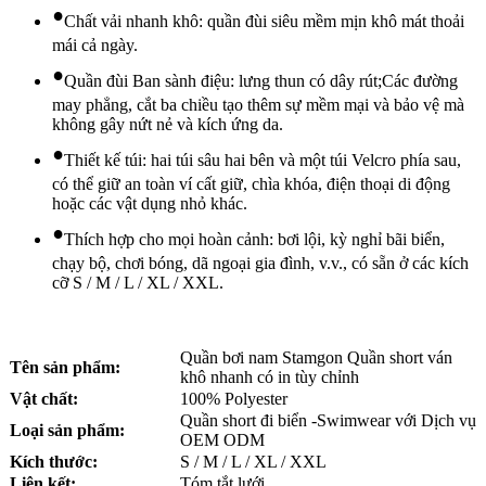
•
Chất vải nhanh khô: quần đùi siêu mềm mịn khô mát thoải
mái cả ngày.
•
Quần đùi Ban sành điệu: lưng thun có dây rút;Các đường
may phẳng, cắt ba chiều tạo thêm sự mềm mại và bảo vệ mà
không gây nứt nẻ và kích ứng da.
•
Thiết kế túi: hai túi sâu hai bên và một túi Velcro phía sau,
có thể giữ an toàn ví cất giữ, chìa khóa, điện thoại di động
hoặc các vật dụng nhỏ khác.
•
Thích hợp cho mọi hoàn cảnh: bơi lội, kỳ nghỉ bãi biển,
chạy bộ, chơi bóng, dã ngoại gia đình, v.v., có sẵn ở các kích
cỡ S / M / L / XL / XXL.
Quần bơi nam Stamgon Quần short ván
Tên sản phẩm:
khô nhanh có in tùy chỉnh
Vật chất:
100% Polyester
Quần short đi biển -Swimwear với Dịch vụ
Loại sản phẩm:
OEM ODM
Kích thước:
S / M / L / XL / XXL
Liên kết:
Tóm tắt lưới