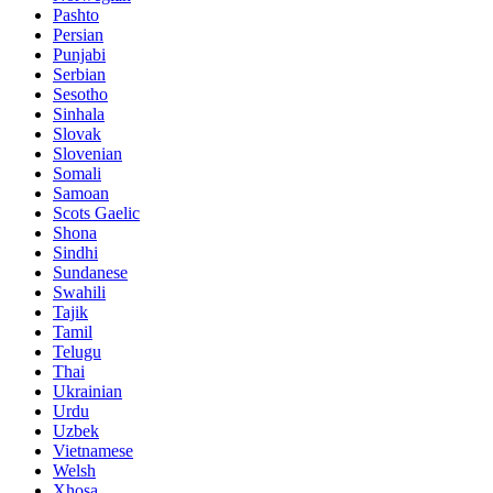
Pashto
Persian
Punjabi
Serbian
Sesotho
Sinhala
Slovak
Slovenian
Somali
Samoan
Scots Gaelic
Shona
Sindhi
Sundanese
Swahili
Tajik
Tamil
Telugu
Thai
Ukrainian
Urdu
Uzbek
Vietnamese
Welsh
Xhosa