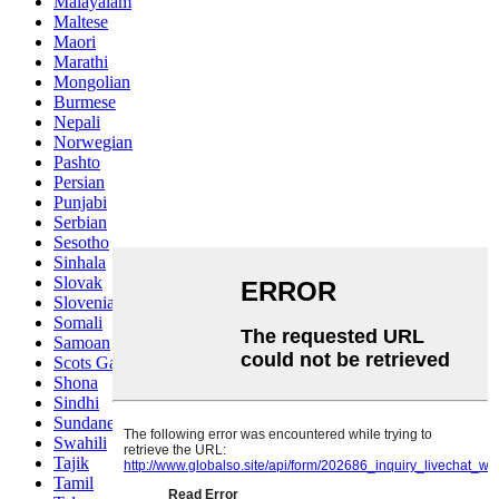
Malayalam
Maltese
Maori
Marathi
Mongolian
Burmese
Nepali
Norwegian
Pashto
Persian
Punjabi
Serbian
Sesotho
Sinhala
Slovak
Slovenian
Somali
Samoan
Scots Gaelic
Shona
Sindhi
Sundanese
Swahili
Tajik
Tamil