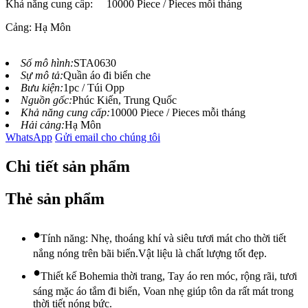
Khả năng cung cấp:
10000 Piece / Pieces mỗi tháng
Cảng: Hạ Môn
Số mô hình:
STA0630
Sự mô tả:
Quần áo đi biển che
Bưu kiện:
1pc / Túi Opp
Nguồn gốc:
Phúc Kiến, Trung Quốc
Khả năng cung cấp:
10000 Piece / Pieces mỗi tháng
Hải cảng:
Hạ Môn
WhatsApp
Gửi email cho chúng tôi
Chi tiết sản phẩm
Thẻ sản phẩm
•
Tính năng: Nhẹ, thoáng khí và siêu tươi mát cho thời tiết
nắng nóng trên bãi biển.Vật liệu là chất lượng tốt đẹp.
•
Thiết kế Bohemia thời trang, Tay áo ren móc, rộng rãi, tươi
sáng mặc áo tắm đi biển, Voan nhẹ giúp tôn da rất mát trong
thời tiết nóng bức.