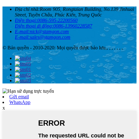
Địa chỉ nhà:
Room 905, Rongtaian Building, No.139 Jinhuai
Street, Tuyền Châu, Phúc Kiến, Trung Quốc
Điện thoại:
0086-595-22200560
Điện thoại di động:
0086-13960228587
E-mail:
nick@stamgon.com
E-mail:
sales@stamgon.com
© Bản quyền - 2010-2020: Mọi quyền được bảo lưu.
, , , , , , ,
Gửi email
WhatsApp
x