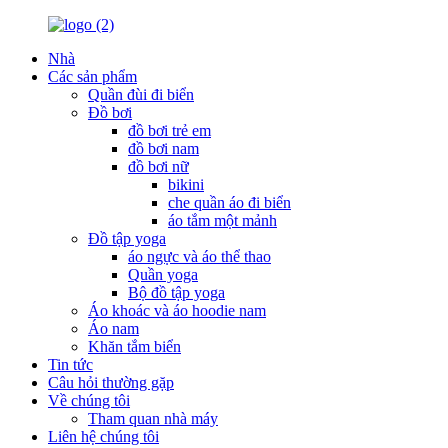
Nhà
Các sản phẩm
Quần đùi đi biển
Đồ bơi
đồ bơi trẻ em
đồ bơi nam
đồ bơi nữ
bikini
che quần áo đi biển
áo tắm một mảnh
Đồ tập yoga
áo ngực và áo thể thao
Quần yoga
Bộ đồ tập yoga
Áo khoác và áo hoodie nam
Áo nam
Khăn tắm biển
Tin tức
Câu hỏi thường gặp
Về chúng tôi
Tham quan nhà máy
Liên hệ chúng tôi