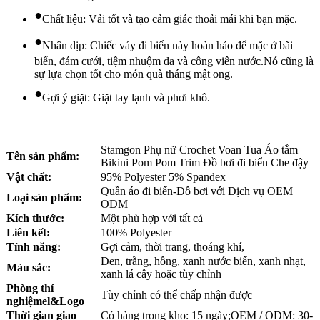
•
Chất liệu: Vải tốt và tạo cảm giác thoải mái khi bạn mặc.
•
Nhân dịp: Chiếc váy đi biển này hoàn hảo để mặc ở bãi
biển, đám cưới, tiệm nhuộm da và công viên nước.Nó cũng là
sự lựa chọn tốt cho món quà tháng mật ong.
•
Gợi ý giặt: Giặt tay lạnh và phơi khô.
Stamgon Phụ nữ Crochet Voan Tua Áo tắm
Tên sản phẩm:
Bikini Pom Pom Trim Đồ bơi đi biển Che đậy
Vật chất:
95% Polyester 5% Spandex
Quần áo đi biển-Đồ bơi với Dịch vụ OEM
Loại sản phẩm:
ODM
Kích thước:
Một phù hợp với tất cả
Liên kết:
100% Polyester
Tính năng:
Gợi cảm, thời trang, thoáng khí,
Đen, trắng, hồng, xanh nước biển, xanh nhạt,
Màu sắc:
xanh lá cây hoặc tùy chỉnh
Phòng thí
Tùy chỉnh có thể chấp nhận được
nghiệm
el
&Logo
Thời gian giao
Có hàng trong kho: 15 ngày;OEM / ODM: 30-