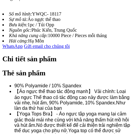
Số mô hình:
YWQC- 18117
Sự mô tả:
Áo ngực thể thao
Bưu kiện:
1pc / Túi Opp
Nguồn gốc:
Phúc Kiến, Trung Quốc
Khả năng cung cấp:
10000 Piece / Pieces mỗi tháng
Hải cảng:
Hạ Môn
WhatsApp
Gửi email cho chúng tôi
Chi tiết sản phẩm
Thẻ sản phẩm
90% Polyamide / 10% Spandex
【Áo ngực thể thao tác động mạnh】 Vải chính: Loại
áo ngực Thể thao có tác động cao này được làm bằng
vải nhẹ, hút ẩm, 90% Polyamide, 10% Spandex.Như
làn da thứ hai của bạn
【Yoga Tops Bra】 - Áo ngực tập yoga mang lại cảm
giác thoải mái nhẹ cùng với khả năng thấm hút mồ hôi
và hút ẩm.Nó được thiết kế để cải thiện trải nghiệm tập
thể dục yoga cho phụ nữ.Yoga top có thể được sử