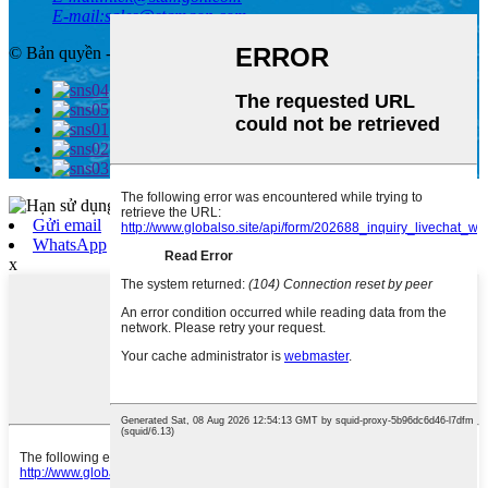
E-mail:
sales@stamgon.com
© Bản quyền - 2010-2020: Mọi quyền được bảo lưu.
, , , , , , ,
Gửi email
WhatsApp
x