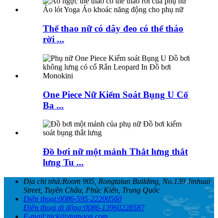
Thể thao nữ có dây đeo có thể tháo
rời ...
One Piece Nữ Kiểm Soát Bụng U Cổ
Ba ...
Đồ bơi nữ một mảnh Thắt lưng thắt
lưng Tu ...
Địa chỉ nhà:
Room 905, Rongtaian Building, No.139 Jinhuai
Street, Tuyền Châu, Phúc Kiến, Trung Quốc
Điện thoại:
0086-595-22200560
Điện thoại di động:
0086-13960228587
E-mail:
nick@stamgon.com