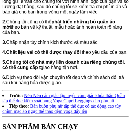
lòng gửi email cho chúng tôi với hình ảnh logo của bạn và số
lượng đặt hàng, sau đó chúng tôi sẽ kiểm tra chi phí in ấn và
báo giá cho bạn trong vòng một ngày làm việc.
2.
Chúng tôi cũng có thể
phát triển những bộ quần áo
mới
theo bản vẽ kỹ thuật, mẫu hoặc ảnh hoàn toàn rõ ràng
của bạn.
3.
Chấp nhận tùy chỉnh kích thước và màu sắc.
4.
Chất liệu vải có thể được thay đổi
theo yêu cầu của bạn.
5.
Chúng tôi có nhà máy liên doanh của riêng chúng tôi,
có thể cung cấp t
giao hàng tận nơi.
6.
Dịch vụ theo dõi vận chuyển tốt đẹp và chính sách đổi trả
sau khi hàng hóa được giao.
Trước:
Nén Nén cảm giác tập luyện cảm giác khỏa thân Quần
tập thể dục kiểm soát bụng Yoga Capri Leggings cho phụ nữ
Tiếp theo:
Bán buôn phụ nữ tập thể dục có tác động cao tùy
chỉnh mặc áo ngực thể thao đệm yoga đẩy lên
SẢN PHẨM BÁN CHẠY