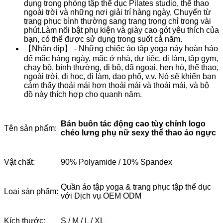
dụng trong phòng tập thể dục Pilates studio, thể thao
ngoài trời và những nơi giải trí hàng ngày, Chuyển từ
trang phục bình thường sang trang trọng chỉ trong vài
phút.Làm nổi bật phụ kiện và giày cao gót yêu thích của
bạn, có thể được sử dụng trong suốt cả năm.
【Nhân dịp】 - Những chiếc áo tập yoga này hoàn hảo
để mặc hàng ngày, mặc ở nhà, dự tiệc, đi làm, tập gym,
chạy bộ, bình thường, đi bộ, dã ngoại, hẹn hò, thể thao,
ngoài trời, đi học, đi làm, dạo phố, v.v. Nó sẽ khiến bạn
cảm thấy thoải mái hơn thoải mái và thoải mái, và bộ
đồ này thích hợp cho quanh năm.
Bán buôn tác động cao tùy chỉnh logo
Tên sản phẩm:
chéo lưng phụ nữ sexy thể thao áo ngực
Vật chất:
90% Polyamide / 10% Spandex
Quần áo tập yoga & trang phục tập thể dục
Loại sản phẩm:
với Dịch vụ OEM ODM
Kích thước:
S / M / L / XL