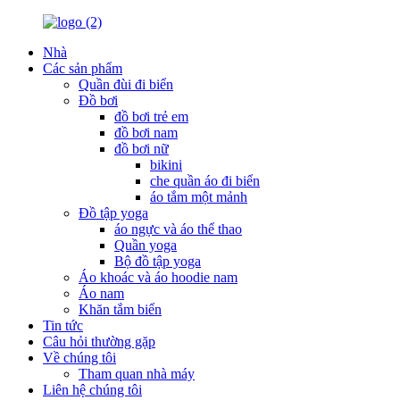
Nhà
Các sản phẩm
Quần đùi đi biển
Đồ bơi
đồ bơi trẻ em
đồ bơi nam
đồ bơi nữ
bikini
che quần áo đi biển
áo tắm một mảnh
Đồ tập yoga
áo ngực và áo thể thao
Quần yoga
Bộ đồ tập yoga
Áo khoác và áo hoodie nam
Áo nam
Khăn tắm biển
Tin tức
Câu hỏi thường gặp
Về chúng tôi
Tham quan nhà máy
Liên hệ chúng tôi