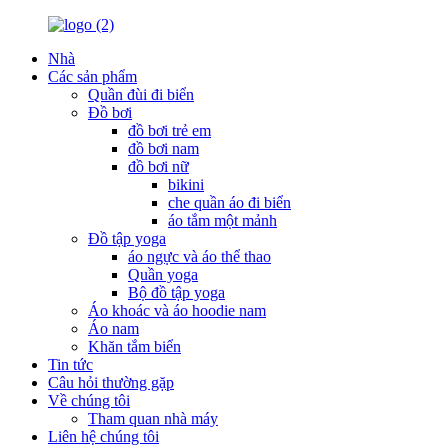
Nhà
Các sản phẩm
Quần đùi đi biển
Đồ bơi
đồ bơi trẻ em
đồ bơi nam
đồ bơi nữ
bikini
che quần áo đi biển
áo tắm một mảnh
Đồ tập yoga
áo ngực và áo thể thao
Quần yoga
Bộ đồ tập yoga
Áo khoác và áo hoodie nam
Áo nam
Khăn tắm biển
Tin tức
Câu hỏi thường gặp
Về chúng tôi
Tham quan nhà máy
Liên hệ chúng tôi