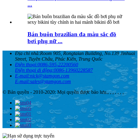
...
Bán buôn brazilian đa màu sắc đồ
bơi phụ nữ ...
Địa chỉ nhà:
Room 905, Rongtaian Building, No.139 Jinhuai
Street, Tuyền Châu, Phúc Kiến, Trung Quốc
Điện thoại:
0086-595-22200560
Điện thoại di động:
0086-13960228587
E-mail:
nick@stamgon.com
E-mail:
sales@stamgon.com
© Bản quyền - 2010-2020: Mọi quyền được bảo lưu.
, , , , , , ,