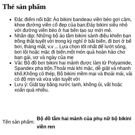
Thẻ sản phẩm
Đặc điểm nổi bật: Áo bikini bandeau viền bèo gợi cảm,
khoe đường viền cổ đẹp của bạn.Đáy bikini siêu nhỏ
với đường viền bèo ở hai bên tạo sự mới mẻ.
Nhân dịp: Những bộ áo tắm bikini sành điệu khiến bạn
trông thật tuyệt vời trong kỳ nghỉ ở bãi biển, đi bơi ở bể
bơi, tháng mật, v.v ... Lựa chọn tốt nhất để lướt sóng,
bơi lội hoặc mặc đi biển.một món quà hoàn hảo cho
bạn gái, vợ và ngày của mẹ
Vải: Bộ đồ bơi bikini hai mảnh được làm từ Polyamide,
Spandex pha trộn.Thoải mái khi mặc, dễ giặt và nhanh
khô.Không có thép, Bộ bikini mềm mại và thoải mái, vải
có độ mịn và vừa vặn tuyệt vời
Lưu ý: Giặt tay bằng nước lạnh, không ủi, vắt hoặc
xoắn quá nhiều.
Bộ đồ tắm hai mảnh của phụ nữ bộ bikini
Tên sản phẩm:
viền ren