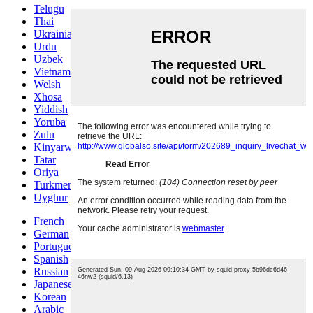
Telugu
Thai
Ukrainian
Urdu
Uzbek
Vietnamese
Welsh
Xhosa
Yiddish
Yoruba
Zulu
Kinyarwanda
Tatar
Oriya
Turkmen
Uyghur
French
German
Portuguese
Spanish
Russian
Japanese
Korean
Arabic