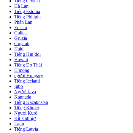
Tiếng Croatia
Hà Lan
Tiếng Estonia
Tiếng Philipin
Phần Lan
Frisian
Galicia
Gruzia
Gujarati
Haiti
Tiếng Hin-ddi
Hawaii
Tiếng Do Thái
H'mong
người Hungary
Tiếng Iceland
Igbo
Người Java
Kannada
Tiếng Kazakhstan
Tiếng Khmer
Người Kurd
Kít-sinh-gơ
Latin
Tiếng Latvia