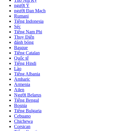
Thổ Nhĩ Kỳ
người Ý
người Đan Mạch
Rumani
Tiếng Indonesia
Séc
Tiếng Nam Phi
Thụy Điển
đánh bóng
Basque
Tiếng Catalan
Quốc tế
Tiếng Hindi
Lào
Tiếng Albania
Amharic
Armenia
Ailen
Người Belarus
Tiếng Bengal
Bosnia
Tiếng Bulgaria
Cebuano
Chichewa
Corsican