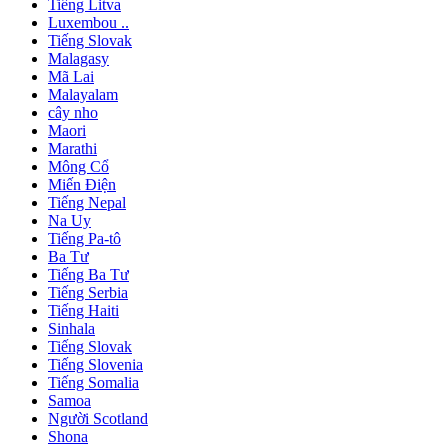
Tiếng Litva
Luxembou ..
Tiếng Slovak
Malagasy
Mã Lai
Malayalam
cây nho
Maori
Marathi
Mông Cổ
Miến Điện
Tiếng Nepal
Na Uy
Tiếng Pa-tô
Ba Tư
Tiếng Ba Tư
Tiếng Serbia
Tiếng Haiti
Sinhala
Tiếng Slovak
Tiếng Slovenia
Tiếng Somalia
Samoa
Người Scotland
Shona