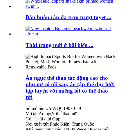
Bán buôn rắn da trơn trượt tuyết ...
Thời trang mới ở bãi biển ...
Áo ngực thể thao tác động cao cho
phụ nữ có túi sau, áo tập thể dục lưới
tập luyện với miếng lót có thể tháo
rời
Số mô hình: YWQC190701-9
Mô tả: Áo ngực thể thao nữ
Gói: 1 túi / túi Opp
Nơi xuất xứ: Phúc Kiến, Trung Quốc
Khả năng cung cấp: 10000 Piece / Pieces mỗi