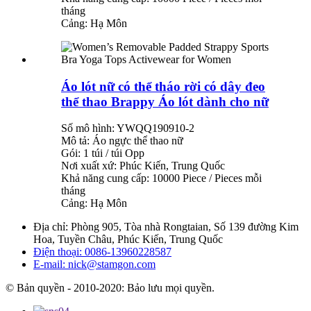
tháng
Cảng: Hạ Môn
Áo lót nữ có thể tháo rời có dây đeo
thể thao Brappy Áo lót dành cho nữ
Số mô hình: YWQQ190910-2
Mô tả: Áo ngực thể thao nữ
Gói: 1 túi / túi Opp
Nơi xuất xứ: Phúc Kiến, Trung Quốc
Khả năng cung cấp: 10000 Piece / Pieces mỗi
tháng
Cảng: Hạ Môn
Địa chỉ:
Phòng 905, Tòa nhà Rongtaian, Số 139 đường Kim
Hoa, Tuyền Châu, Phúc Kiến, Trung Quốc
Điện thoại:
0086-13960228587
E-mail:
nick@stamgon.com
© Bản quyền - 2010-2020: Bảo lưu mọi quyền.