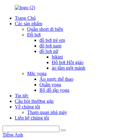
Trang Chủ
Các sản phẩm
Quần short đi biển
Đồ bơi
đồ bơi trẻ em
đồ bơi nam
đồ bơi nữ
bikini
Đồ bơi Hồi giáo
áo tắm một mảnh
Mặc yoga
Áo ngực thể thao
Quần yoga
Bộ đồ tập yoga
Tin tức
Câu hỏi thường gặp
Về chúng tôi
Tham quan nhà máy
Liên hệ chúng tôi
Tiếng Anh